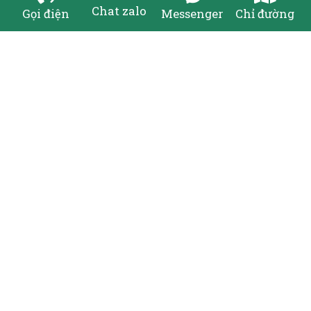
Chat zalo
Gọi điện
Messenger
Chỉ đường
Mâm Trần Thạch Cao Dát Vàng Tròn
Liên hệ
Page 3 / 4
First
Prev
1
2
3
4
Next
Last