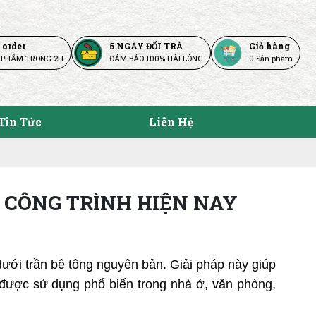
 order
5 NGÀY ĐỔI TRẢ
Giỏ hàng
 PHẨM TRONG 2H
ĐẢM BẢO 100% HÀI LÒNG
0
Sản phẩm
Tin Tức
Liên Hệ
 CÔNG TRÌNH HIỆN NAY
dưới trần bê tông nguyên bản. Giải pháp này giúp 
 được sử dụng phổ biến trong nhà ở, văn phòng, 