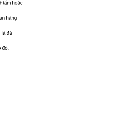
ỡ tấm hoặc
ian hàng
 là đá
 đó,