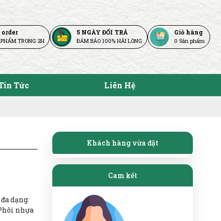
 order
5 NGÀY ĐỔI TRẢ
Giỏ hàng
 PHẨM TRONG 2H
ĐẢM BẢO 100% HÀI LÒNG
0
Sản phẩm
Tin Tức
Liên Hệ
Khách hàng vừa đặt
Cam kết
 đa dạng:
Phôi nhựa