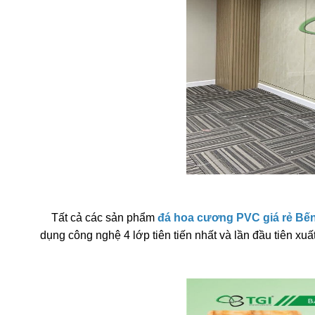
Tất cả các sản phẩm
đ
á hoa cương PVC giá rẻ Bến
dụng công nghệ 4 lớp tiên tiến nhất và lần đầu tiên xuất