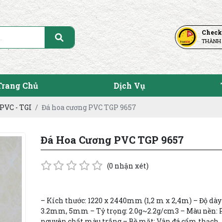
Check
THÀNH
Trang Chủ
Dịch Vụ
PVC - TGI
Đá hoa cương PVC TGP 9657
Đá Hoa Cương PVC TGP 9657
(0 nhận xét)
– Kích thước: 1220 x 2440mm (1,2 m x 2,4m) – Độ dày
3.2mm, 5mm – Tỷ trọng: 2.0g~2.2g/cm3 – Màu nền: 
nguyên chất màu trắng – Bề mặt: Vân đá cẩm thạch