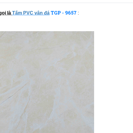
TGP - 9657
:
gọi là
Tấm PVC vân đá