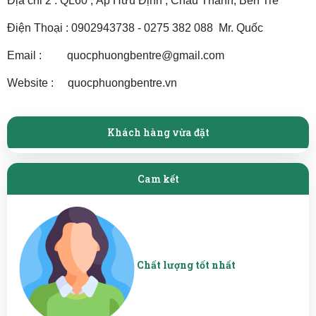
Địa chỉ 2 : QL60 , Ấp Hữu Định , Châu Thành, Bến Tre
Điện Thoại : 0902943738 - 0275 382 088 Mr. Quốc
Email : quocphuongbentre@gmail.com
Website : quocphuongbentre.vn
Khách hàng vừa đặt
Cam kết
Chất lượng tốt nhất