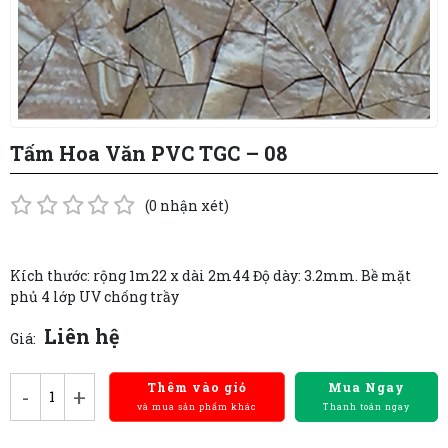
Tấm Hoa Văn PVC TGC – 08
(0 nhận xét)
Kích thước: rộng 1m22 x dài 2m44 Độ dày: 3.2mm. Bề mặt
phủ 4 lớp UV chống trầy
Liên hệ
Giá:
Thêm vào giỏ
Mua Ngay
-
+
và mua sản phẩm khác
Thanh toán ngay