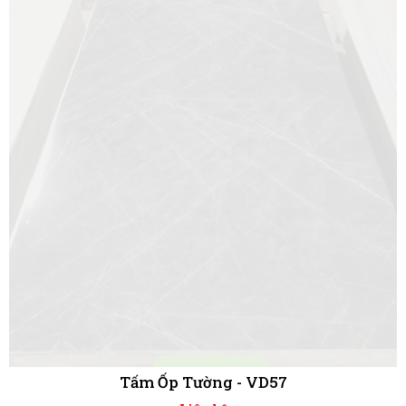
Đá hoa cương PVC TGP 9657
Liên hệ